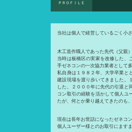
ＰＲＯＦＩＬＥ
当社は個人で経営しているごく小
木工造作職人であった先代（父親）
当時は板橋区の実家を改修した、
手ゼネコンの一次協力業者として
私自身は１９８２年、大学卒業と
建設現場を渡り歩いてきました。
した。２０００年に先代の引退と
コン取引の経験を活かして個人ユ
たが、何とか乗り越えてきたのも
現在は長年お世話になったゼネコ
個人ユーザー様とのお取引にます