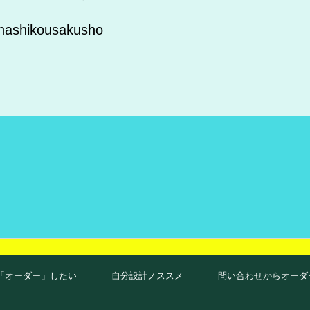
ahashikousakusho
「オーダー」したい
自分設計ノススメ
問い合わせからオーダ