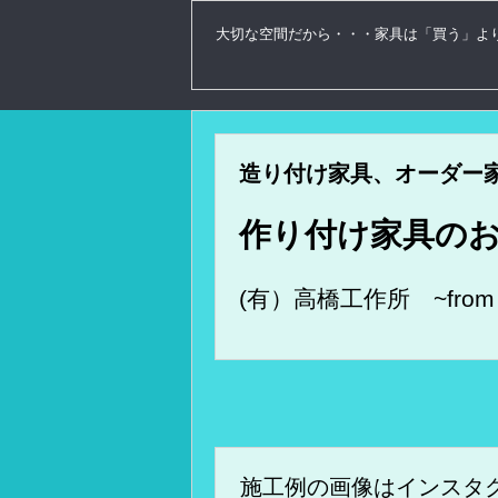
大切な空間だから・・・家具は「買う」よ
造り付け家具、オーダー
作り付け家具の
(有）高橋工作所 ~
fr
施工例の画像はインスタ