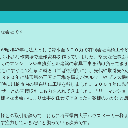
さな会社です。
が昭和43年に法人として資本金３００万で有限会社高橋工作
ごく小さな作業場で造作家具を作っていました。堅実な仕事ぶ
多くのマンションや事務所ビル建築の家具工事を請け負ってき
ともにすぐこの仕事に就き（半ば強制的に）、先代や取引先の
１９９０年に
埼玉県の三芳に工場を構えパネルソーやプレス機
同時に川越市内の現在地に工場を移しました。
２００４年に先
ーザーとの直接取引にも
力を入れてきました。「リーマンショ
、様々な出会いにより仕事を任せて
下さったお客様のおかげと
ン様との取引を辞めて、おもに埼玉県内大手ハウスメーカー様
ます注力していきたいと願っている次第です。